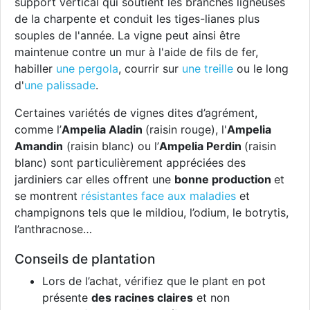
support vertical qui soutient les branches ligneuses
de la charpente et conduit les tiges-lianes plus
souples de l'année. La vigne peut ainsi être
maintenue contre un mur à l'aide de fils de fer,
habiller
une pergola
, courrir sur
une treille
ou le long
d'
une palissade
.
Certaines variétés de vignes dites d’agrément,
comme l’
Ampelia Aladin
(raisin rouge), l'
Ampelia
Amandin
(raisin blanc) ou l’
Ampelia Perdin
(raisin
blanc) sont particulièrement appréciées des
jardiniers car elles offrent une
bonne production
et
se montrent
résistantes face aux maladies
et
champignons tels que le mildiou, l’odium, le botrytis,
l’anthracnose…
Conseils de plantation
Lors de l’achat, vérifiez que le plant en pot
présente
des racines claires
et non