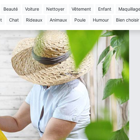
beauté
voiture
nettoyer
vêtement
enfant
maquillag
et
chat
rideaux
animaux
poule
humour
bien choisir