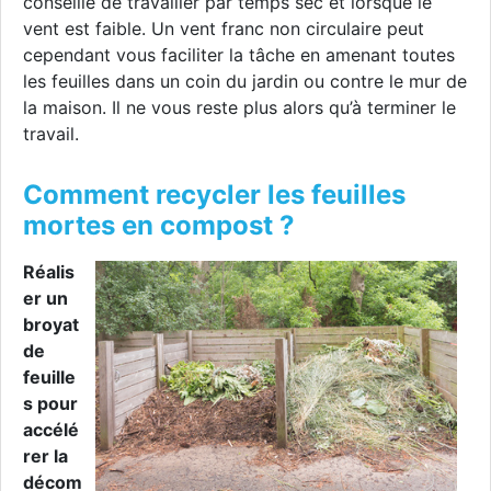
conseillé de travailler par temps sec et lorsque le
vent est faible. Un vent franc non circulaire peut
cependant vous faciliter la tâche en amenant toutes
les feuilles dans un coin du jardin ou contre le mur de
la maison. Il ne vous reste plus alors qu’à terminer le
travail.
Comment recycler les feuilles
mortes en compost ?
Réalis
er un
broyat
de
feuille
s pour
accélé
rer la
décom