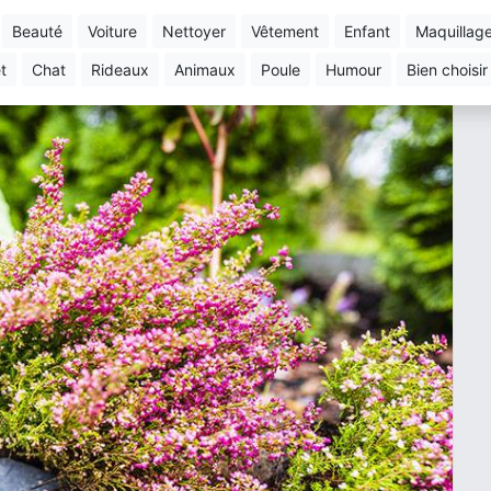
beauté
voiture
nettoyer
vêtement
enfant
maquillag
et
chat
rideaux
animaux
poule
humour
bien choisir