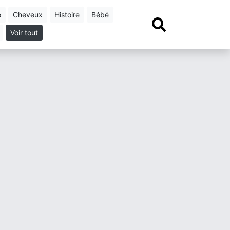
e
cheveux
histoire
bébé
Voir tout