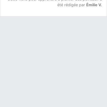
été rédigée par
Émilie V.