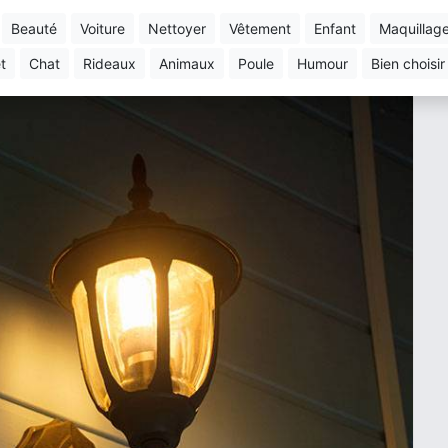
beauté
voiture
nettoyer
vêtement
enfant
maquillag
et
chat
rideaux
animaux
poule
humour
bien choisir