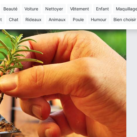
beauté
voiture
nettoyer
vêtement
enfant
maquillag
et
chat
rideaux
animaux
poule
humour
bien choisir