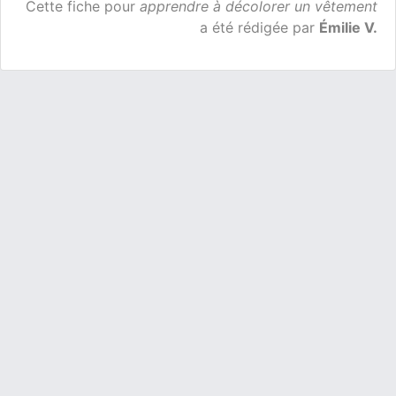
Cette fiche pour
apprendre à décolorer un vêtement
a été rédigée par
Émilie V.