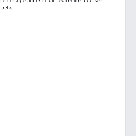
 en récupérant le fil par l'extrémité opposée.
rocher.