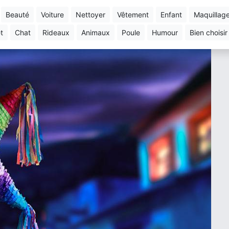
beauté
voiture
nettoyer
vêtement
enfant
maquillag
et
chat
rideaux
animaux
poule
humour
bien choisir