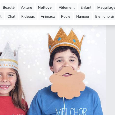
beauté
voiture
nettoyer
vêtement
enfant
maquillag
et
chat
rideaux
animaux
poule
humour
bien choisir