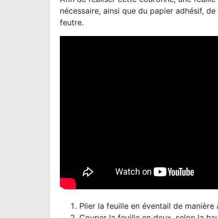
nécessaire, ainsi que du papier adhésif, de 
feutre.
Plier la feuille en éventail de manière
Couper la feuille en deux, selon la ha