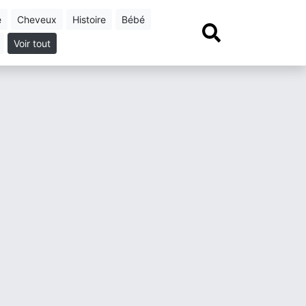
e
cheveux
histoire
bébé
Voir tout