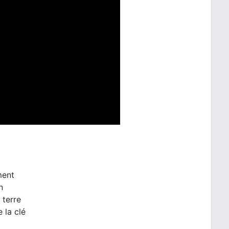
ment
n
 terre
 la clé