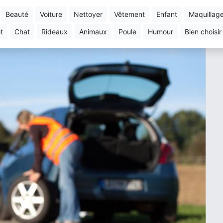
beauté
voiture
nettoyer
vêtement
enfant
maquillag
et
chat
rideaux
animaux
poule
humour
bien choisir