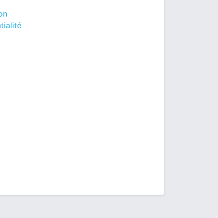
ion
tialité