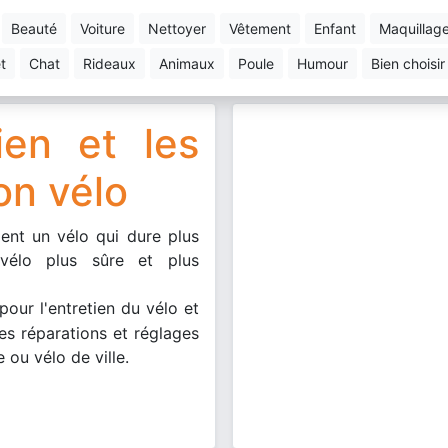
beauté
voiture
nettoyer
vêtement
enfant
maquillag
et
chat
rideaux
animaux
poule
humour
bien choisir
tien et les
on vélo
ent un vélo qui dure plus
vélo plus sûre et plus
pour l'
entretien
du vélo et
les réparations et réglages
 ou vélo de ville.