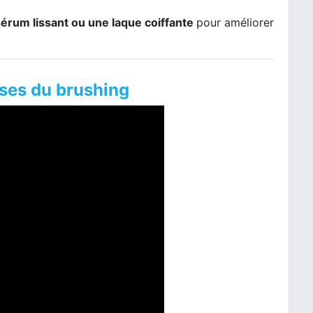
sérum lissant ou une laque coiffante
pour améliorer
ases du brushing