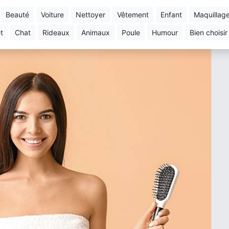
beauté
voiture
nettoyer
vêtement
enfant
maquillag
et
chat
rideaux
animaux
poule
humour
bien choisir