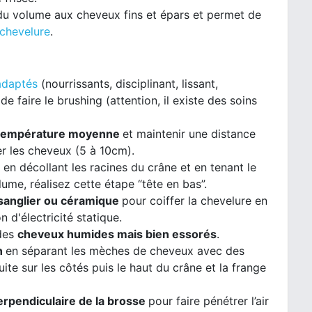
u volume aux cheveux fins et épars et permet de
 chevelure
.
 adaptés
(nourrissants, disciplinant, lissant,
e faire le brushing (attention, il existe des soins
température moyenne
et maintenir une distance
er les cheveux (5 à 10cm).
l en décollant les racines du crâne et en tenant le
lume, réalisez cette étape “tête en bas”.
 sanglier ou céramique
pour coiffer la chevelure en
n d'électricité statique.
 des
cheveux humides mais bien essorés
.
n
en séparant les mèches de cheveux avec des
suite sur les côtés puis le haut du crâne et la frange
erpendiculaire de la brosse
pour faire pénétrer l’air